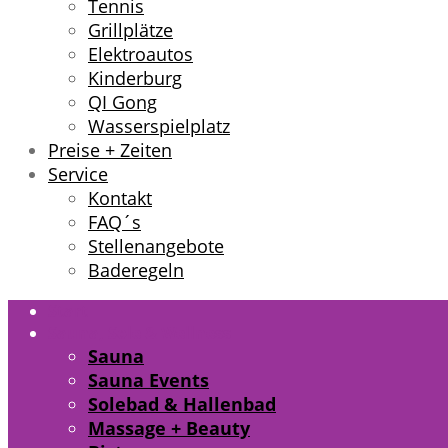
Tennis
Grillplätze
Elektroautos
Kinderburg
QI Gong
Wasserspielplatz
Preise + Zeiten
Service
Kontakt
FAQ´s
Stellenangebote
Baderegeln
Start
Sauna, Sole & Wellness
Sauna
Sauna Events
Solebad & Hallenbad
Massage + Beauty