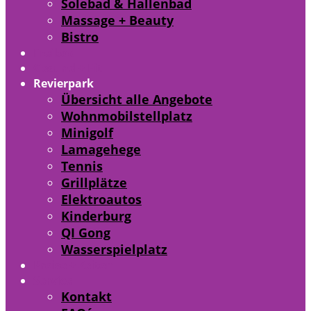
Solebad & Hallenbad
Massage + Beauty
Bistro
Freibad
Gesund + Fit
Revierpark
Übersicht alle Angebote
Wohnmobilstellplatz
Minigolf
Lamagehege
Tennis
Grillplätze
Elektroautos
Kinderburg
QI Gong
Wasserspielplatz
Preise + Zeiten
Service
Kontakt