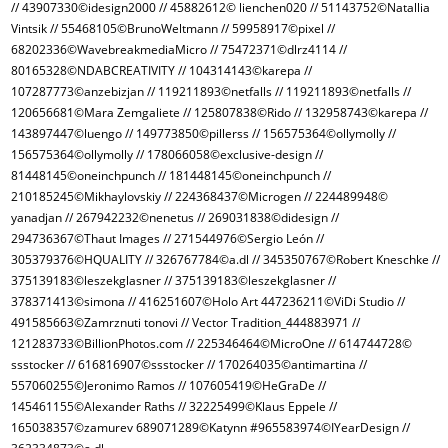
// 43907330©idesign2000 // 45882612© lienchen020 // 51143752©Natallia
Vintsik // 55468105©BrunoWeltmann // 59958917©pixel //
68202336©WavebreakmediaMicro // 75472371©dlrz4114 //
80165328©NDABCREATIVITY // 104314143©karepa //
107287773©anzebizjan // 119211893©netfalls // 119211893©netfalls //
120656681©Mara Zemgaliete // 125807838©Rido // 132958743©karepa //
143897447©luengo // 149773850©pillerss // 156575364©ollymolly //
156575364©ollymolly // 178066058©exclusive-design //
81448145©oneinchpunch // 181448145©oneinchpunch //
210185245©Mikhaylovskiy // 224368437©Microgen // 224489948©
yanadjan // 267942232©nenetus // 269031838©didesign //
294736367©Thaut Images // 271544976©Sergio León //
305379376©HQUALITY // 326767784©a.dl // 345350767©Robert Kneschke //
375139183©leszekglasner // 375139183©leszekglasner //
378371413©simona // 416251607©Holo Art 447236211©ViDi Studio //
491585663©Zamrznuti tonovi // Vector Tradition_444883971 //
121283733©BillionPhotos.com // 225346464©MicroOne // 614744728©
ssstocker // 616816907©ssstocker // 170264035©antimartina //
557060255©Jeronimo Ramos // 107605419©HeGraDe //
145461155©Alexander Raths // 32225499©Klaus Eppele //
165038357©zamurev 689071289©Katynn #965583974©IYearDesign //