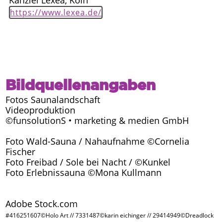
Kanzlei Lexea, Köln
https://www.lexea.de/
Bildquellenangaben
Fotos Saunalandschaft
Videoproduktion
©funsolutionS • marketing & medien GmbH
Foto Wald-Sauna / Nahaufnahme ©Cornelia
Fischer
Foto Freibad / Sole bei Nacht / ©Kunkel
Foto Erlebnissauna ©Mona Kullmann
Adobe Stock.com
#416251607©Holo Art // 7331487©karin eichinger // 29414949©Dreadlock