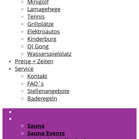
Minigolf
Lamagehege
Tennis
Grillplätze
Elektroautos
Kinderburg
QI Gong
Wasserspielplatz
Preise + Zeiten
Service
Kontakt
FAQ´s
Stellenangebote
Baderegeln
Start
Sauna, Sole & Wellness
Sauna
Sauna Events