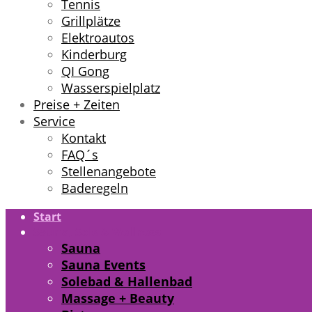
Tennis
Grillplätze
Elektroautos
Kinderburg
QI Gong
Wasserspielplatz
Preise + Zeiten
Service
Kontakt
FAQ´s
Stellenangebote
Baderegeln
Start
Sauna, Sole & Wellness
Sauna
Sauna Events
Solebad & Hallenbad
Massage + Beauty